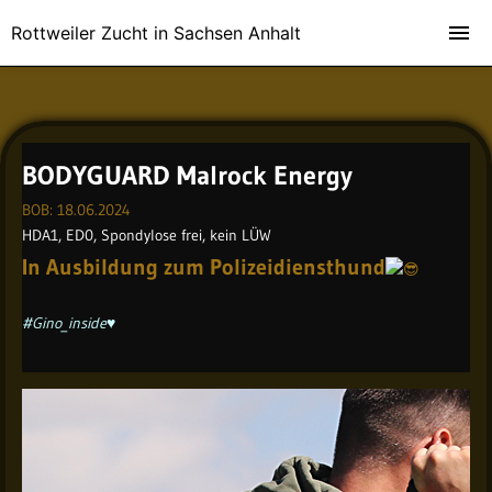
Rottweiler Zucht in Sachsen Anhalt
BODYGUARD Malrock Energy
BOB: 18.06.2024
HDA1, ED0, Spondylose frei, kein LÜW
In Ausbildung zum Polizeidiensthund
#Gino_inside♥