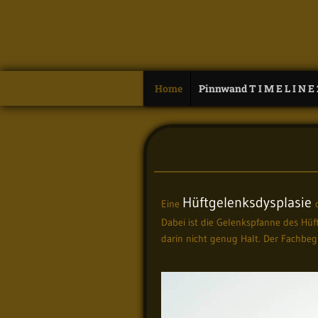
Home
Pinnwand T I M E L I N E
Hüftgelenksdysplasie
Eine
Dabei ist die Gelenkspfanne des Hüft
darin nicht genug Halt. Der Fachbegr