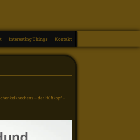
t
Interesting Things
Kontakt
rschenkelknochens – der Hüftkopf –