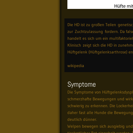
Die HD ist zu großen Teilen genetis
zur Zuchtzulassung fordern. Da fal
handelt es sich um ein multifaktori
Klinisch zeigt sich die HD in zune
Hüftgelenk (Hüftgelenksarthrose) e
q
wikipedia
Symptome
Die Symptome von Hüftgelenksdyspla
schmerzhafte Bewegungen und wirken
schwierig zu erkennen. Die Lockerhe
daher fast alle Hunde die Bewegung
deutlich dünner.
Welpen bewegen sich ausgiebig und g
tierärztlicher Rat eingeholt werden.