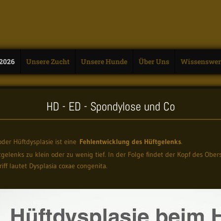
 2026
Unsere Zucht
Unsere Hunde
Über Uns
Wissenswer
HD - ED - Spondylose und Co
oder Hüftdysplasie ist eine
Fehlentwicklung des Hüftgelenks
.
gelenks zu klein oder zu wenig tief. In der Folge findet der Kopf des Obe
iff lautet Dysplasia coxae congenita.