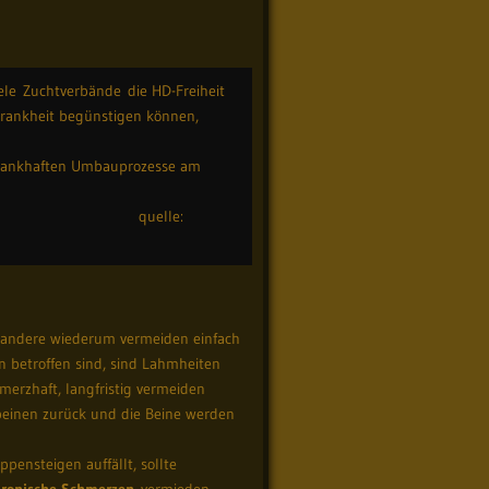
ele Zuchtverbände die HD-Freiheit
Krankheit begünstigen können,
 krankhaften Umbauprozesse am
e:
, andere wiederum vermeiden einfach
 betroffen sind, sind Lahmheiten
merzhaft, langfristig vermeiden
beinen zurück und die Beine werden
ensteigen auffällt, sollte
hronische Schmerzen
vermieden