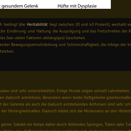
ch bedingt (die
Heritabilität
liegt zwischen 20 und 40 Prozent), weshalb vi
sche Ernährung und Haltung die Ausprägung und das Fortschreiten der 
elles (von vielen Faktoren abhängiges) Geschehen.
hmender Bewegungseinschränkung und Schmerzhaftigkeit, die infolge der
ntstehen.
uell
sien sind sehr unterschiedlich. Einige Hunde zeigen schnell Lahmheiten
 dadurch antriebslos. Besonders wenn beide Hüftgelenke gleichermaßen
it der Gelenke als auch die dadurch entstehenden Arthrosen sind sehr sch
 der Hintergliedmaßen. Dadurch bildet sich die Muskulatur an den Hinter
erne. Sobald ein Welpe daher durch fehlendes Springen, Toben oder Trepp
 Je früher eine Hüftgelenksdysplasie entdeckt wird, desto besser können
c