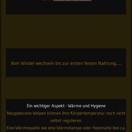
Quelle:
https://nourrinou-bibi.com
Vom Windel wechseln bis zur ersten festen Nahrung......
Mutterlose Aufzucht | Jeder muss mal Pippi
Putzen - Kochen - Waschen
Ein wichtiger Aspekt - Wärme und Hygiene
#mutterlose_aufzucht
Neugeborene Welpen können ihre Körpertemperatur noch nicht
selbst regulieren.
Eine Wärmequelle wie eine Wärmelampe oder Heizmatte (bei ca.