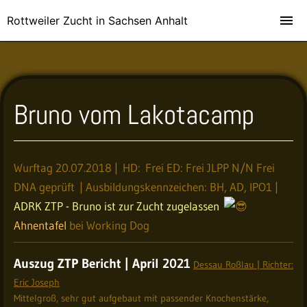
Rottweiler Zucht in Sachsen Anhalt
Bruno vom Lakotacamp
Wurftag 20.07.2018 | HD: Frei ED: Frei JLPP N/N Frei
DNA geprüft | Ausbildungskennzeichen: BH, AD, IPO1 |
ADRK ZTP - Bruno ist zur Zucht zugelassen
Ahnentafel
bei Working Dog
Auszug ZTP Bericht | April 2021
Dessau Roßlau | Richter:
Eric Joseph
Mittelgroß, sehr gut aufgebaut mit passender Knochenstärke,