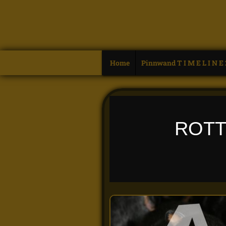
Home
Pinnwand T I M E L I N E
ROT