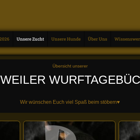
 2026
Unsere Zucht
Unsere Hunde
Über Uns
Wissenswer
Übersicht unserer
TWEILER WURFTAGEBÜ
Wir wünschen Euch viel Spaß beim stöbern♥