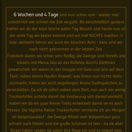
H Tiger beim ersten Spaziergang an der
6 Wochen und 4 Tage
sind nun schon rum - wieder mal
Leine
unheimlich wie schnell die Zeit vergeht. Bis einschließlich gestern
hatten wir ab der 4ten Woche jeden Tag Besuch und heute nun ist
der erste Tag wo keiner kommt und wir mal NICHTS machen :-)
bzw. vielleicht fahren wir auch ein bisschen Auto - dazu sind wir
noch nicht gekommen in der letzten Zeit.
Trotzdem waren wir schon sehr fleißig, die Zwerge sind bereits alle
einzeln mit Mama Jelo an der Rolleine durchs Dörfchen
gewatschelt. Wir waren in der Gruppe mit Gino und Jelo auf dem
Feld, neben einem Haufen Krawall, was ihnen nun nichts mehr
ausmacht, haben wir auch angefangen kleine Suchspielchen zu
veranstalten. Da ich ab sofort neben dem Barf, nun auch ein wenig
Trockenfutter anbiete damit die Verdauung sich darauf einstellt,
haben wir da ein paar kleine Tricks entwickelt damit sie es auch
fressen. Die tägliche Ration Trockenfutter verstecke ich am Morgen
im Welpenauslauf - die Zwerge flitzen vom Welpenhaus ganz
schnell nach hinten und die große Schüssel ist leer - da sie aber
Knast haben setzen sie sofort ihre Nase ein und es klappt vom