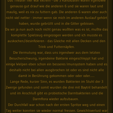
Das Theater hier war extrem - die 3 Kandidaten waren irgendwie
genauso gut drauf wie die anderen 6 und sie waren laut und
maulig, weil es nix zu futtern gab. Die anderen 6 waren aber auch
nicht viel netter - immer wenn sie mich im anderen Auslauf gehört
haben, wurde gebrüllt und in die Gitter gebissen.
Da wir ja nun auch noch nicht genau wußten was es ist, mußte das
komplette Spielzeug eingezogen werden und ich musste es
auskochen/desinfizieren - das Gleiche mit allen Decken und den
Trink und Futternäpfen.
Die Vermutung war, dass uns irgendwer aus dem letzten
Besucherschwung, irgendeine Bakterie eingeschleppt hat und
einige Welpen eben schon ein besseres Imunsystem haben und es
deshalb nicht bei allen ausgbrochen ist oder es sind nicht alle
damit in Berührung gekommen oder oder oder......
Lange Rede, kurzer Sinn, es wurden Bakterien im Stuhl der 3
Zwerge gefunden und somit wurden die drei mit Baytril behandelt
und im Anschluß gibt es probiotische Darmbakterien und die
Darmflora wieder aufzubauen.
Der Durchfall war schon nach der ersten Spritze weg und einen
Tag weiter konnten sie wieder normal fressen. Gewichtsverlust war