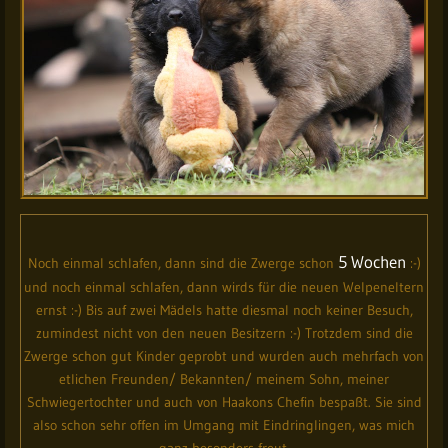
5 Wochen
Noch einmal schlafen, dann sind die Zwerge schon
:-)
und noch einmal schlafen, dann wirds für die neuen Welpeneltern
ernst :-) Bis auf zwei Mädels hatte diesmal noch keiner Besuch,
zumindest nicht von den neuen Besitzern :-) Trotzdem sind die
Zwerge schon gut Kinder geprobt und wurden auch mehrfach von
etlichen Freunden/ Bekannten/ meinem Sohn, meiner
Schwiegertochter und auch von Haakons Chefin bespaßt. Sie sind
also schon sehr offen im Umgang mit Eindringlingen, was mich
ganz besonders freut.