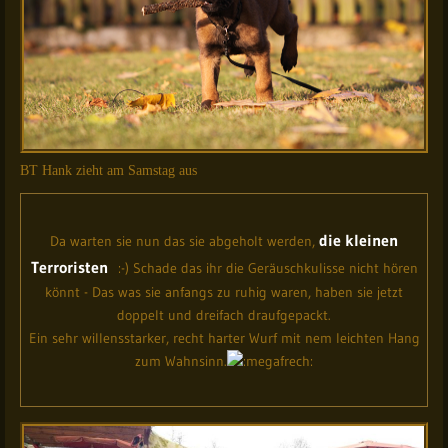
BT Hank zieht am Samstag aus
die kleinen
Da warten sie nun das sie abgeholt werden,
Terroristen
:-) Schade das ihr die Geräuschkulisse nicht hören
könnt - Das was sie anfangs zu ruhig waren, haben sie jetzt
doppelt und dreifach draufgepackt.
Ein sehr willensstarker, recht harter Wurf mit nem leichten Hang
zum Wahnsinn.