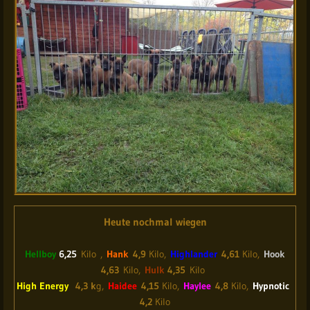
Heute nochmal wiegen
Hellboy
6,25
Kilo ,
Hank
4,9
Kilo,
Highlander
4,61
Kilo,
Hook
4,63
Kilo,
Hulk
4,35
Kilo
High Energy
4,3 k
g,
Haidee
4,15
Kilo,
Haylee
4,8
Kilo,
Hypnotic
4,2
Kilo