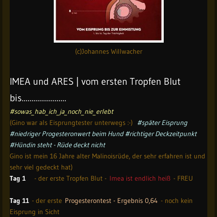
(c)Johannes Willwacher
IMEA und ARES | vom ersten Tropfen Blut
bis.......................
#sowas_hab_ich_ja_noch_nie_erlebt
(Gino war als Eisprungtester unterwegs :-)
#später Eisprung
#niedriger Progesteronwert beim Hund #richtiger Deckzeitpunkt
#Hündin steht - Rüde deckt nicht
Gino ist mein 16 Jahre alter Malinoisrüde, der sehr erfahren ist und
sehr viel gedeckt hat)
Tag 1
- der erste Tropfen Blut -
Imea ist endlich heiß
- FREU
Tag 11
- der erste
Progesterontest - Ergebnis 0,64
- noch kein
Eisprung in Sicht