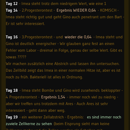
Tag 12
- Imea steht trotz dem niedrigem Wert, wie eine 1
Tag 14
- 2.Progesterontest -
Ergebnis WIEDER 0,64
- KOMISCH -
Imea steht richtig gut und geht Gino auch penetrant um den Bart -
Er ist sehr interessiert.
Tag 16
- 3.Progesterontest - und
wieder die 0,64
- Imea steht und
Gino ist deutlich energischer - Wir glauben ganz fest an einen
Fehler vom Labor - dreimal in Folge, genau der selbe Wert. Gibt es
sowas ?????
Wir machen zusätzlich eine Abstrich und lassen ihn untersuchen.
Das Zellbild zeigt das Imea in einer normalen Hitze ist, aber es ist
noch zu früh. Bakteriell ist alles in Ordnung.
Tag 18
- Imea steht Bombe und Gino wird zusehends bekloppter -
4 Progesterontest -
Ergebnis 1,54
- immer noch viel zu niedrig -
aber wir treffen uns trotzdem mit Ares - Auch Ares ist sehr
interessiert - geht dann aber weg.
Tag 19
- ein weiterer Zellabstrich - Ergebnis:
es sind immer noch
zuviele Zellkerne zu sehen
(beim Eisprung sieht man keine