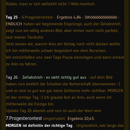
Rüden, traut er sich vielleicht nicht ? Alles komisch.
Tag 25
- 6.Progesterontest -
Ergebnis 4,84 - Jöhööööööööööööö -
ENDLICH
haben wir beginnende Eisprünge, auch der Zellabstrich
zeigt nun ein völlig anderes Bild, aber immer noch nicht perfekt,
laut meiner Tierärztin
Jetzt wissen wir, warum Ares am Vortag noch nicht decken wollte.
Ich bin mittlerweile schwer begeistert von dem Burschen.
Wir entschließen uns zwei Tage Pause einzulegen und dann erneut
zu Ares zu fahren.
Tag 26
-
Zellabstrich - es sieht richtig gut aus
- auf dem Bild
haben nun endlich die Schollen die Vorherschaft übernommen :-)
und es sind so gut wie gar keine Zellkerne mehr sichtbar. MORGEN
ist der richtige Tag :-) Ich glaube fest an Ares, auch wenn ich
mittlerweile die Einzige bin.
Update Tag 26 abends und nun ist auch der Wert vom
7.Progesterontest
eingetrudelt.
Ergebnis 10,45
.
MORGEN ist definitiv der richtige Tag
. Unglaublich, wie lange das