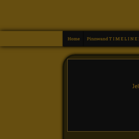
Home
Pinnwand T I M E L I N E
Je