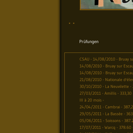
Prüfungen
CSAU - 14/08/2010 - Bruay su
14/08/2010 - Bruay sur Escaut
14/08/2010 - Bruay sur Escaut
21/08/2010 - Nationale d'élev
30/10/2010 - La Neuvilette - 
27/03/2011 - Amillis - 333,30
III à 20 mois -
24/04/2011 - Cambrai - 387,20 -
29/05/2011 - La Bassée - 363 
05/06/2011 - Soissons - 387.2
17/07/2011 - Warcq - 378.60 -