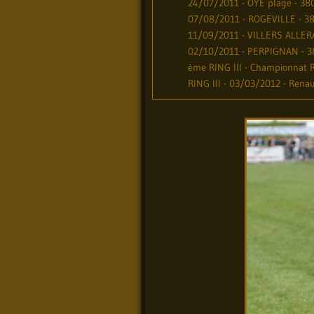
24/07/2011 - OYE plage - 380.
07/08/2011 - ROGEVILLE - 383
11/09/2011 - VILLERS ALLERA
02/10/2011 - PERPIGNAN - 381
ème RING III - Championnat R
RING III - 03/03/2012 - Rena