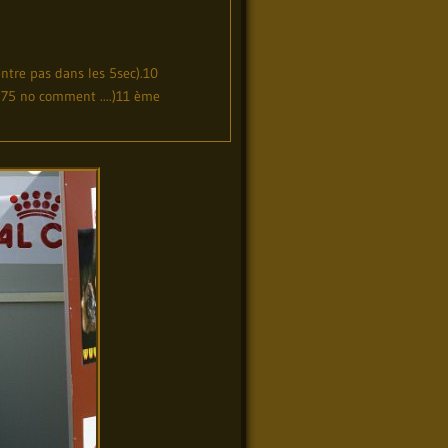
ntre pas dans les 5sec).10
0.75 no comment ....)11 ème