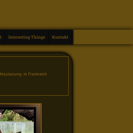
t
Interesting Things
Kontakt
htzulassung :in Frankreich