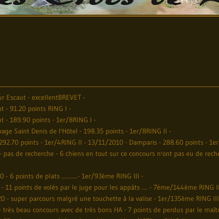
r Escaut - excellentBREVET -
 - 91.20 points RING I -
 - 189.90 points - 1er/8RING I -
age Saint Denis de l'Hôtel - 198.35 points - 1er/8RING II -
292.70 points - 1er/4RING II - 13/11/2010 - Damparis - 288.60 points - 1er
 - pas de recherche - 6 chiens en tout sur ce concours n'ont pas eu de rec
 6 points de plats ...........- 1er/93ème RING III -
- 11 points de volés par le juge pour les appâts .... - 7ème/144ème RING II
0 - super parcours malgré une touchette à la valise - 1er/135ème RING III
 très beau concours avec de très bons HA - 7 points de perdus par le maître