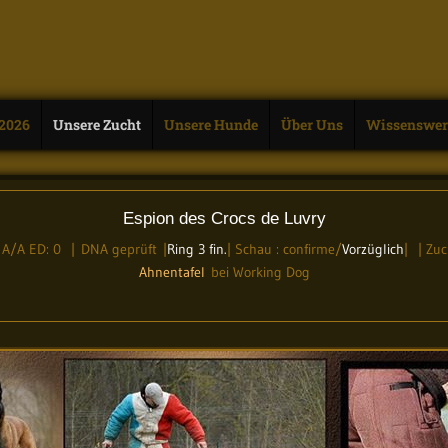
 2026
Unsere Zucht
Unsere Hunde
Über Uns
Wissenswer
Espion des Crocs de Luvry
 A/A ED: 0 | DNA geprüft |
Ring 3 fin.
| Schau : confirme/
Vorzüglich
| | Zuc
Ahnentafel
bei Working Dog