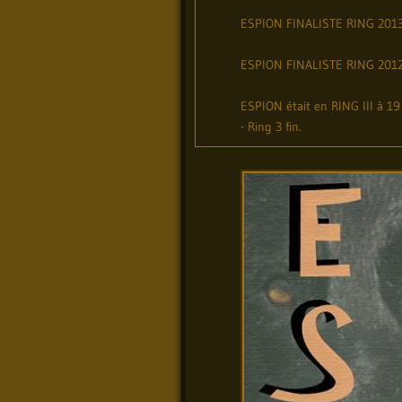
ESPION FINALISTE RING 20
ESPION FINALISTE RING 201
ESPION était en RING III à 19 
- Ring 3 fin.