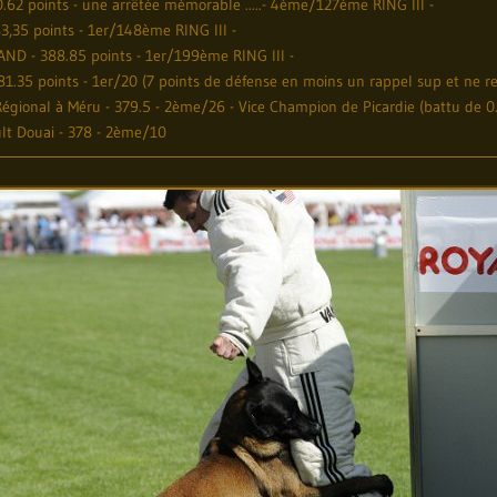
62 points - une arrêtée mémorable .....- 4ème/127ème RING III -
,35 points - 1er/148ème RING III -
ND - 388.85 points - 1er/199ème RING III -
.35 points - 1er/20 (7 points de défense en moins un rappel sup et ne re
égional à Méru - 379.5 - 2ème/26 - Vice Champion de Picardie (battu de 
ult Douai - 378 - 2ème/10