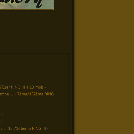
/61er RING III à 19 mois -
herche .... - 7ème/132ème RING
I -
 -
 .....1er/146ème RING III -