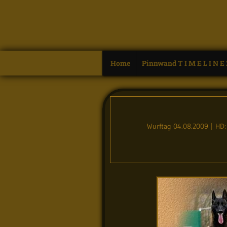
Home
Pinnwand T I M E L I N E
Wurftag 04.08.2009 | HD: